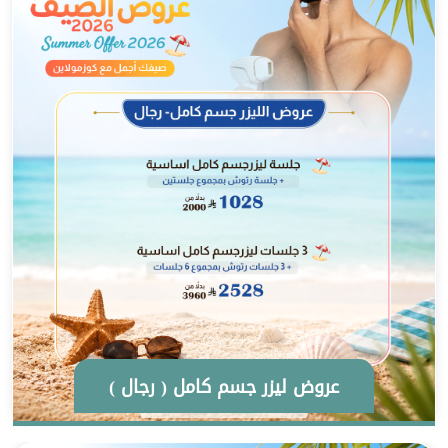
عروض ليزر جسم كامل ( رجال )