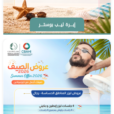
إبــــرة ليـــب بوستــــر