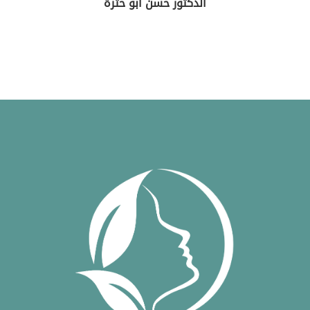
الدكتور حسن ابو حثرة