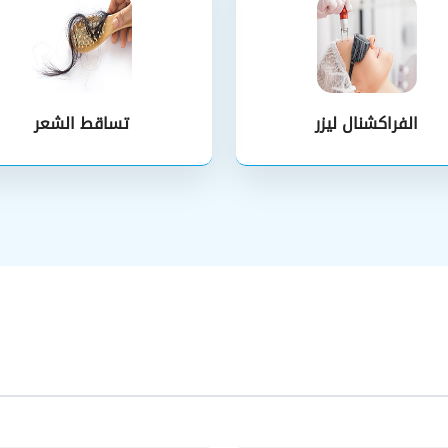
الفراكشنال ليزر
تساقط الشعر