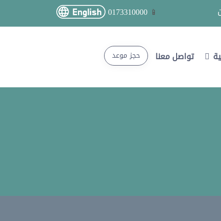
0173310000
ية
تواصل معنا
حجز موعد