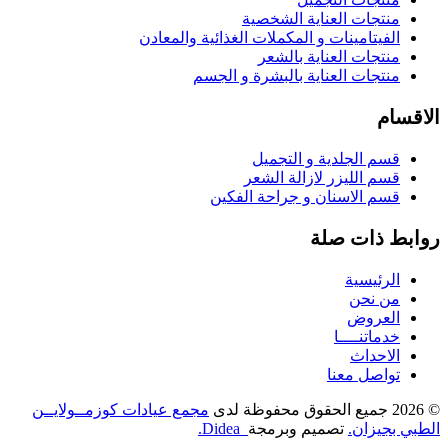
منتجات العناية الشخصية
الفيتامينات و المكملات الغذائية والمعادن
منتجات العناية بالشعر
منتجات العناية بالبشرة و الجسم
الاقسام
قسم الجلدية و التجميل
قسم الليزر لازالة الشعر
قسم الاسنان و جراحة الفكين
روابط ذات صلة
الرئيسية
من نحن
العروض
خدماتنــــا
الاحداث
تواصل معنا
© 2026 جميع الحقوق محفوظة لدى
مجمع عيادات كوزمــولايــن
الطبي بجيزان.
تصميم وبرمجة
Didea.